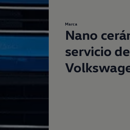
Marca
Nano cerá
servicio d
Volkswag