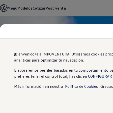
Modelos y Concesionarios
Menú
Modelos
Cotizar
Post venta
Concesionarios
SUVW
Cotiza Aquí
Test Drive
Saltar
Saltar al
Contáctenos
contenido
a pie
Marca y Experiencia
principal
de
Volkswagen Ecuador
página
Noticias de Volkswagen Ecuador | Newsroom
Máxima seguridad Latin NCAP en Ecuador | Volkswag
Tengo un Volkswagen
¡Bienvenido/a a IMPOVENTURA! Utilizamos cookies propias
Manuales de Usuario
analíticas para optimizar tu navegación.
Servicios
Piezas originales
Asistencia Vial
Elaboraremos perfiles basados en tu comportamiento para o
Campaña de Recall Airbags Takata
prefieres tener el control total, haz clic en
CONFIGURAR
Cliente Fantasma
Mantenimientos Volkswagen
Más información en nuestra
Política de Cookies
. ¡Gracia
Noticias
Volkswagen 4Business