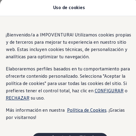
Uso de cookies
Modelos y Concesionarios
Concesionarios
SUVW
Cotiza Aquí
Saltar
Saltar al
Test Drive
contenido
a pie
¡Bienvenido/a a IMPOVENTURA! Utilizamos cookies propias
Contáctenos
principal
de
Marca y Experiencia
y de terceros para mejorar tu experiencia en nuestro sitio
página
Volkswagen Ecuador
web. Estas incluyen cookies técnicas, de personalización y
Noticias de Volkswagen Ecuador | Newsroom
analíticas para optimizar tu navegación.
Máxima seguridad Latin NCAP en Ecuador | Volkswag
Tengo un Volkswagen
Manuales de Usuario
Elaboraremos perfiles basados en tu comportamiento para
Servicios
ofrecerte contenido personalizado. Selecciona "Aceptar la
Piezas originales
política de cookies" para usar todas las cookies del sitio. Si
Asistencia Vial
Campaña de Recall Airbags Takata
prefieres tener el control total, haz clic en
CONFIGURAR
o
Cliente Fantasma
RECHAZAR
su uso.
Mantenimientos Volkswagen
Noticias
Más información en nuestra
Política de Cookies
. ¡Gracias
Volkswagen 4Business
por visitarnos!