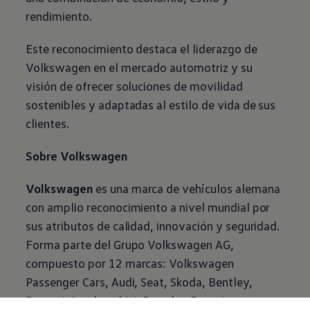
rendimiento.
Este reconocimiento destaca el liderazgo de
Volkswagen
en el mercado automotriz y su
visión de ofrecer soluciones de movilidad
sostenibles y adaptadas al estilo de vida de sus
clientes.
Sobre
Volkswagen
Volkswagen
es una marca de vehículos alemana
con amplio reconocimiento a nivel mundial por
sus atributos de calidad, innovación y seguridad.
Forma parte del Grupo
Volkswagen
AG,
compuesto por 12 marcas:
Volkswagen
Passenger Cars, Audi, Seat, Skoda, Bentley,
Bugatti, Lamborghini, Porsche, Ducati,