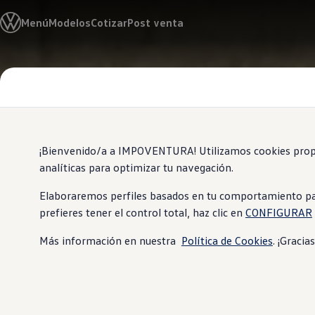
Modelos y Concesionarios
Menú
Modelos
Cotizar
Post venta
Concesionarios
SUVW
Cotiza Aquí
Test Drive
Saltar
Saltar al
Contáctenos
contenido
a pie
Marca y Experiencia
principal
de
Volkswagen Ecuador
página
Noticias de Volkswagen Ecuador | Newsroom
Máxima seguridad Latin NCAP en Ecuador | Volkswag
Tengo un Volkswagen
¡Bienvenido/a a IMPOVENTURA! Utilizamos cookies propias
Manuales de Usuario
analíticas para optimizar tu navegación.
Servicios
Piezas originales
Asistencia Vial
Elaboraremos perfiles basados en tu comportamiento para o
Campaña de Recall Airbags Takata
prefieres tener el control total, haz clic en
CONFIGURAR
Cliente Fantasma
Mantenimientos Volkswagen
Más información en nuestra
Política de Cookies
. ¡Gracia
Noticias
Volkswagen 4Business