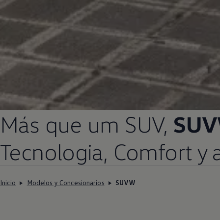
Más que um
SUV
,
SU
Tecnologia, Comfort y 
Inicio
Modelos y Concesionarios
SUVW