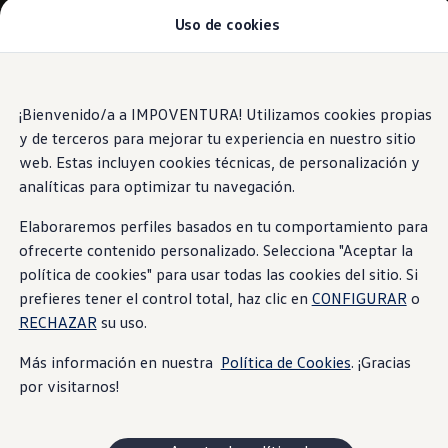
Uso de cookies
Modelos y Concesionarios
Concesionarios
SUVW
Cotiza Aquí
Saltar
Saltar al
Test Drive
contenido
a pie
¡Bienvenido/a a IMPOVENTURA! Utilizamos cookies propias
Contáctenos
principal
de
Marca y Experiencia
y de terceros para mejorar tu experiencia en nuestro sitio
página
Volkswagen Ecuador
web. Estas incluyen cookies técnicas, de personalización y
Noticias de Volkswagen Ecuador | Newsroom
analíticas para optimizar tu navegación.
Máxima seguridad Latin NCAP en Ecuador | Volkswag
Tengo un Volkswagen
Manuales de Usuario
Elaboraremos perfiles basados en tu comportamiento para
Servicios
ofrecerte contenido personalizado. Selecciona "Aceptar la
Piezas originales
política de cookies" para usar todas las cookies del sitio. Si
Asistencia Vial
Campaña de Recall Airbags Takata
prefieres tener el control total, haz clic en
CONFIGURAR
o
Cliente Fantasma
RECHAZAR
su uso.
Mantenimientos Volkswagen
Noticias
Más información en nuestra
Política de Cookies
. ¡Gracias
Volkswagen 4Business
por visitarnos!