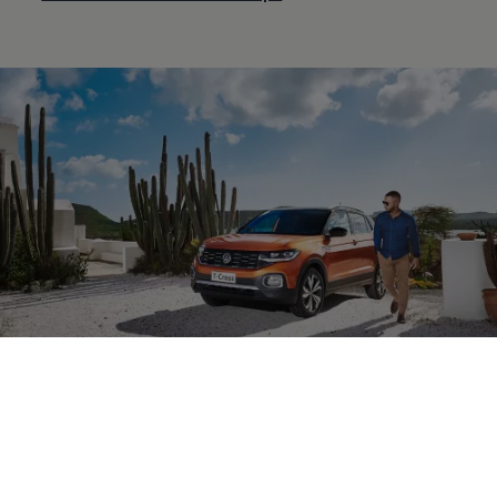
Financiación ideal
Soluciones a la
medida de tus retos
Tener una flota de vehiculos
Volkswagen
es más fácil y rentable
de lo que imaginas.