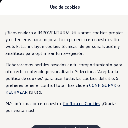
Uso de cookies
Modelos y Concesionarios
Concesionarios
SUVW
Cotiza Aquí
Saltar
Saltar al
Test Drive
contenido
a pie
¡Bienvenido/a a IMPOVENTURA! Utilizamos cookies propias
Contáctenos
Protección Avanzada, 6 Airbags de serie
principal
de
Marca y Experiencia
y de terceros para mejorar tu experiencia en nuestro sitio
página
Volkswagen Ecuador
web. Estas incluyen cookies técnicas, de personalización y
Noticias de Volkswagen Ecuador | Newsroom
analíticas para optimizar tu navegación.
Máxima seguridad Latin NCAP en Ecuador | Volkswag
Tengo un Volkswagen
Tu seguridad es
Manuales de Usuario
Elaboraremos perfiles basados en tu comportamiento para
Servicios
ofrecerte contenido personalizado. Selecciona "Aceptar la
Piezas originales
nuestra prioridad
política de cookies" para usar todas las cookies del sitio. Si
Asistencia Vial
Campaña de Recall Airbags Takata
prefieres tener el control total, haz clic en
CONFIGURAR
o
Cliente Fantasma
RECHAZAR
su uso.
Mantenimientos Volkswagen
Noticias
Más información en nuestra
Política de Cookies
. ¡Gracias
Volkswagen 4Business
por visitarnos!