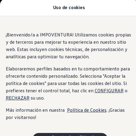
Uso de cookies
Modelos y Concesionarios
Concesionarios
SUVW
Cotiza Aquí
Saltar
Saltar al
Test Drive
contenido
a pie
¡Bienvenido/a a IMPOVENTURA! Utilizamos cookies propias
Contáctenos
principal
de
Marca y Experiencia
y de terceros para mejorar tu experiencia en nuestro sitio
página
Volkswagen Ecuador
web. Estas incluyen cookies técnicas, de personalización y
Noticias de Volkswagen Ecuador | Newsroom
analíticas para optimizar tu navegación.
Máxima seguridad Latin NCAP en Ecuador | Volkswag
Tengo un Volkswagen
Manuales de Usuario
Elaboraremos perfiles basados en tu comportamiento para
Servicios
ofrecerte contenido personalizado. Selecciona "Aceptar la
Piezas originales
política de cookies" para usar todas las cookies del sitio. Si
Asistencia Vial
Campaña de Recall Airbags Takata
prefieres tener el control total, haz clic en
CONFIGURAR
o
Cliente Fantasma
RECHAZAR
su uso.
Mantenimientos Volkswagen
Noticias
Más información en nuestra
Política de Cookies
. ¡Gracias
Volkswagen 4Business
por visitarnos!