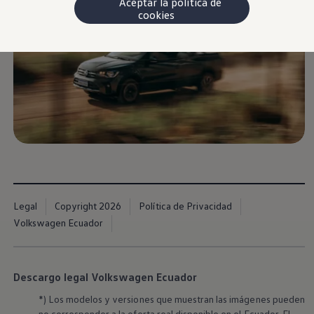
Aceptar la política de
cookies
Nueva
Saveiro
Se mueve contigo
Legal
Copyright 2026
Política de Privacidad
Volkswagen Ecuador
Descargo legal Volkswagen Ecuador
*) Los modelos y versiones que muestran las imágenes pueden
no corresponder a la oferta real disponible en el Ecuador. El