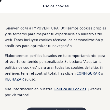
Uso de cookies
Modelos y Concesionarios
Concesionarios
SUVW
Cotiza Aquí
Saltar
Saltar al
Test Drive
contenido
a pie
¡Bienvenido/a a IMPOVENTURA! Utilizamos cookies propias
Contáctenos
principal
de
Information
Marca y Experiencia
y de terceros para mejorar tu experiencia en nuestro sitio
página
Volkswagen Ecuador
web. Estas incluyen cookies técnicas, de personalización y
Noticias de Volkswagen Ecuador | Newsroom
analíticas para optimizar tu navegación.
Máxima seguridad Latin NCAP en Ecuador | Volkswag
Tengo un Volkswagen
Un super motor
Manuales de Usuario
Elaboraremos perfiles basados en tu comportamiento para
Servicios
ofrecerte contenido personalizado. Selecciona "Aceptar la
Piezas originales
política de cookies" para usar todas las cookies del sitio. Si
Asistencia Vial
Con un motor, 1.6L MSI de 110cv y 155nm de torque,
Campaña de Recall Airbags Takata
prefieres tener el control total, haz clic en
CONFIGURAR
o
conectados a una caja cambios manual de 5 velocidades.
Cliente Fantasma
RECHAZAR
su uso.
Mantenimientos Volkswagen
Noticias
Más información en nuestra
Política de Cookies
. ¡Gracias
Volkswagen 4Business
por visitarnos!