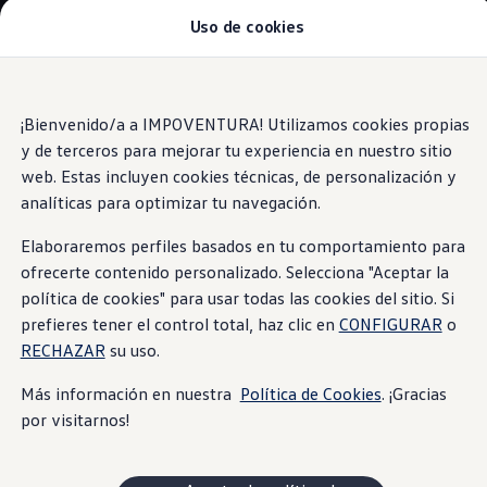
Uso de cookies
Modelos y Concesionarios
Concesionarios
SUVW
Cotiza Aquí
Saltar
Saltar al
Test Drive
contenido
a pie
¡Bienvenido/a a IMPOVENTURA! Utilizamos cookies propias
Contáctenos
principal
de
Information
Marca y Experiencia
y de terceros para mejorar tu experiencia en nuestro sitio
página
Volkswagen Ecuador
web. Estas incluyen cookies técnicas, de personalización y
Noticias de Volkswagen Ecuador | Newsroom
analíticas para optimizar tu navegación.
Máxima seguridad Latin NCAP en Ecuador | Volkswag
Tengo un Volkswagen
Volante multifunción
Manuales de Usuario
Elaboraremos perfiles basados en tu comportamiento para
Servicios
ofrecerte contenido personalizado. Selecciona "Aceptar la
Piezas originales
política de cookies" para usar todas las cookies del sitio. Si
Asistencia Vial
Campaña de Recall Airbags Takata
prefieres tener el control total, haz clic en
CONFIGURAR
o
Cliente Fantasma
RECHAZAR
su uso.
Mantenimientos Volkswagen
Noticias
Más información en nuestra
Política de Cookies
. ¡Gracias
Volkswagen 4Business
por visitarnos!