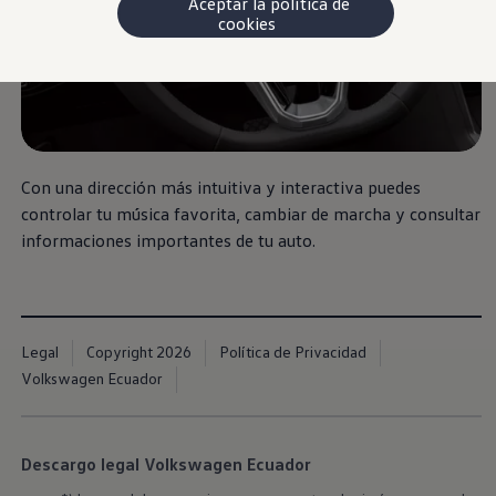
Aceptar la política de
cookies
Nuevo
Virtus
Todo lo que eres
Con una dirección más intuitiva y interactiva puedes
controlar tu música favorita, cambiar de marcha y consultar
informaciones importantes de tu auto.
Legal
Copyright 2026
Política de Privacidad
Volkswagen Ecuador
Descargo legal Volkswagen Ecuador