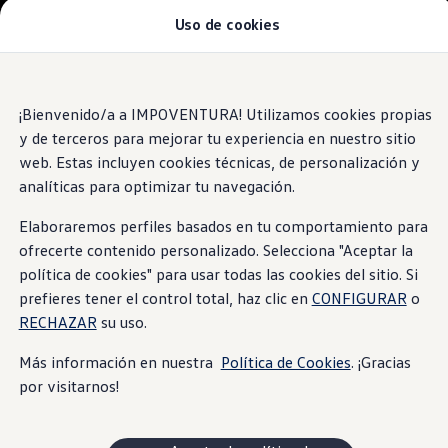
Uso de cookies
Modelos y Concesionarios
Concesionarios
SUVW
Cotiza Aquí
Saltar
Saltar al
Test Drive
contenido
a pie
¡Bienvenido/a a IMPOVENTURA! Utilizamos cookies propias
Contáctenos
principal
de
Marca y Experiencia
y de terceros para mejorar tu experiencia en nuestro sitio
página
Volkswagen Ecuador
web. Estas incluyen cookies técnicas, de personalización y
Noticias de Volkswagen Ecuador | Newsroom
analíticas para optimizar tu navegación.
Máxima seguridad Latin NCAP en Ecuador | Volkswag
Tengo un Volkswagen
Manuales de Usuario
Elaboraremos perfiles basados en tu comportamiento para
Servicios
ofrecerte contenido personalizado. Selecciona "Aceptar la
Piezas originales
política de cookies" para usar todas las cookies del sitio. Si
Asistencia Vial
Campaña de Recall Airbags Takata
prefieres tener el control total, haz clic en
CONFIGURAR
o
Cliente Fantasma
RECHAZAR
su uso.
Mantenimientos Volkswagen
Noticias
Más información en nuestra
Política de Cookies
. ¡Gracias
Volkswagen 4Business
por visitarnos!