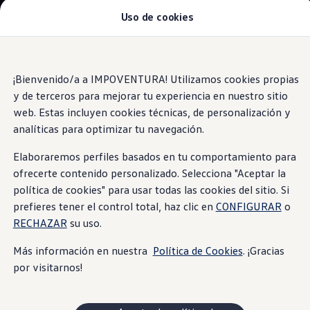
Uso de cookies
Modelos y Concesionarios
Concesionarios
SUVW
Cotiza Aquí
Saltar
Saltar al
Test Drive
contenido
a pie
¡Bienvenido/a a IMPOVENTURA! Utilizamos cookies propias
Contáctenos
principal
de
Information
Marca y Experiencia
y de terceros para mejorar tu experiencia en nuestro sitio
página
Volkswagen Ecuador
web. Estas incluyen cookies técnicas, de personalización y
Noticias de Volkswagen Ecuador | Newsroom
analíticas para optimizar tu navegación.
Máxima seguridad Latin NCAP en Ecuador | Volkswag
Tengo un Volkswagen
Tecnología intuitiva
Manuales de Usuario
Elaboraremos perfiles basados en tu comportamiento para
Servicios
ofrecerte contenido personalizado. Selecciona "Aceptar la
Piezas originales
política de cookies" para usar todas las cookies del sitio. Si
Asistencia Vial
Campaña de Recall Airbags Takata
prefieres tener el control total, haz clic en
CONFIGURAR
o
Cliente Fantasma
RECHAZAR
su uso.
Mantenimientos Volkswagen
Noticias
Más información en nuestra
Política de Cookies
. ¡Gracias
Volkswagen 4Business
por visitarnos!